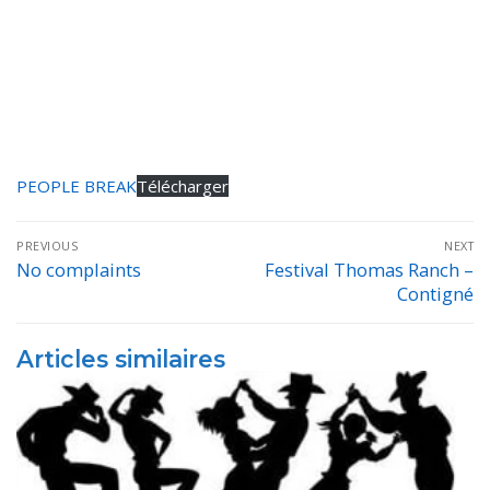
PEOPLE BREAK
Télécharger
Navigation
PREVIOUS
NEXT
de
No complaints
Festival Thomas Ranch –
Previous
Next
Contigné
post:
post:
l’article
Articles similaires