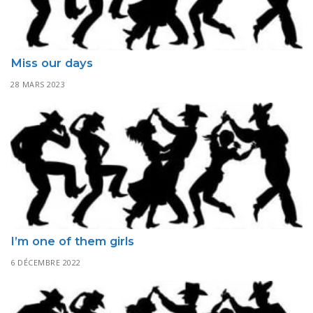
Miss our days
28 MARS 2023
I’m one of them girls
6 DÉCEMBRE 2022