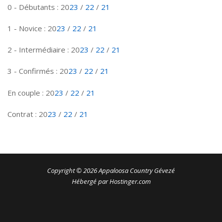
0 - Débutants : 20
23
/
22
/
21
1 - Novice : 20
23
/
22
/
21
2 - Intermédiaire : 20
23
/
22
/
21
3 - Confirmés : 20
23
/
22
/
21
En couple : 20
23
/
22
/
21
Contrat : 20
23
/
22
/
21
Copyright © 2026 Appaloosa Country Gévezé
Hébergé par Hostinger.com