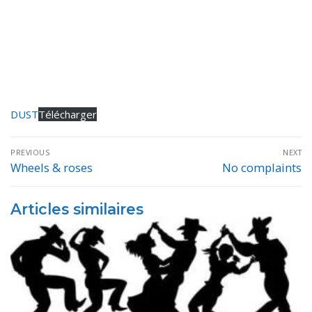
DUST
Télécharger
Navigation
PREVIOUS
NEXT
de
Wheels & roses
No complaints
Previous
Next
post:
post:
l’article
Articles similaires