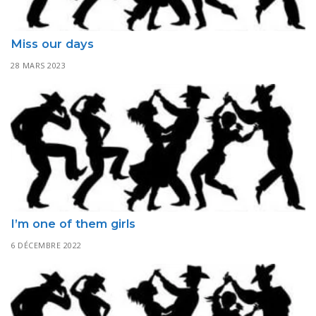
Miss our days
28 MARS 2023
I’m one of them girls
6 DÉCEMBRE 2022