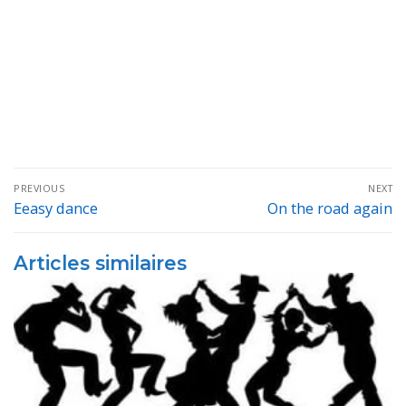
Navigation
PREVIOUS
NEXT
de
Eeasy dance
On the road again
Previous
Next
post:
post:
l’article
Articles similaires