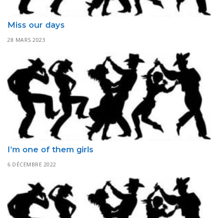
Miss our days
28 MARS 2023
I’m one of them girls
6 DÉCEMBRE 2022