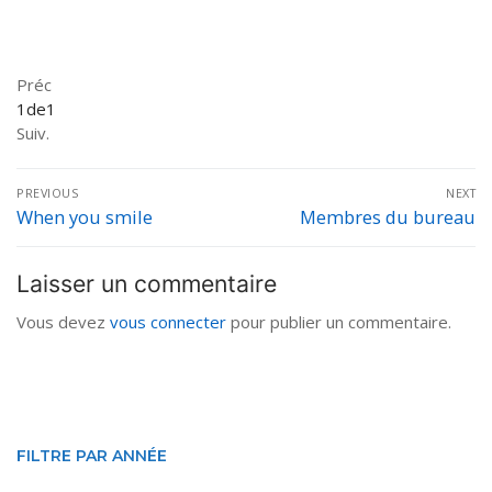
Préc
1
de
1
Suiv.
Navigation
PREVIOUS
NEXT
de
When you smile
Membres du bureau
Previous
Next
post:
post:
l’article
Laisser un commentaire
Vous devez
vous connecter
pour publier un commentaire.
FILTRE PAR ANNÉE