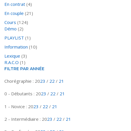
En contrat
(4)
En couple
(21)
Cours
(124)
Démo
(2)
PLAYLIST
(1)
Information
(10)
Lexique
(3)
R.A.C.O
(1)
FILTRE PAR ANNÉE
Chorégraphie : 20
23
/
22
/
21
0 - Débutants : 20
23
/
22
/
21
1 - Novice : 20
23
/
22
/
21
2 - Intermédiaire : 20
23
/
22
/
21