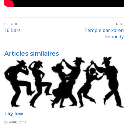
Navigation
PREVIOUS
NEXT
de
16 Bars
Temple bar karen
Previous
Next
kennedy
post:
post:
l’article
Articles similaires
Lay low
26 AVRIL 2019