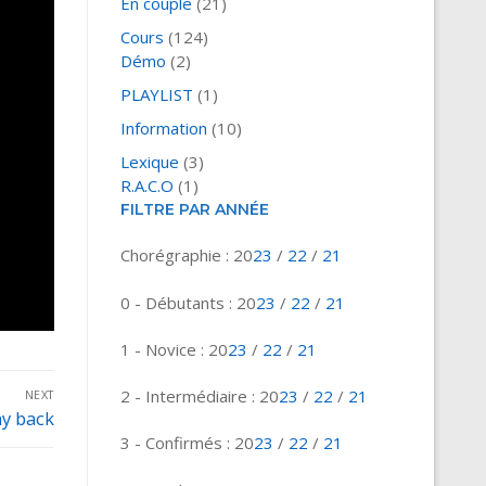
En couple
(21)
Cours
(124)
Démo
(2)
PLAYLIST
(1)
Information
(10)
Lexique
(3)
R.A.C.O
(1)
FILTRE PAR ANNÉE
Chorégraphie : 20
23
/
22
/
21
0 - Débutants : 20
23
/
22
/
21
1 - Novice : 20
23
/
22
/
21
2 - Intermédiaire : 20
23
/
22
/
21
NEXT
y back
3 - Confirmés : 20
23
/
22
/
21