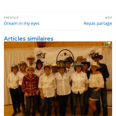
Navigation
PREVIOUS
NEXT
de
Dream in my eyes
Repas partage
Previous
Next
post:
post:
l’article
Articles similaires