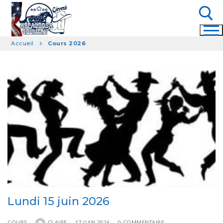
Aller
au
contenu
Accueil
Cours 2026
Rechercher :
Lundi 15 juin 2026
COURS
CLAIRE
17 JUIN 2026
0 COMMENTAIRE