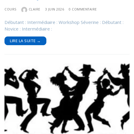
COURS
CLAIRE
3 JUIN 2026
0 COMMENTAIRE
Débutant : Intermédiaire : Workshop Séverine : Débutant :
Novice : Intermédiaire :
LIRE LA SUITE →